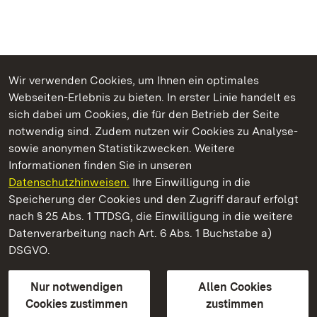
Wir verwenden Cookies, um Ihnen ein optimales
Webseiten-Erlebnis zu bieten. In erster Linie handelt es
Kommen. Staunen. Genießen.
sich dabei um Cookies, die für den Betrieb der Seite
notwendig sind. Zudem nutzen wir Cookies zu Analyse-
sowie anonymen Statistikzwecken. Weitere
Informationen finden Sie in unseren
Datenschutzhinweisen.
Ihre Einwilligung in die
Schloss Solitude
Speicherung der Cookies und den Zugriff darauf erfolgt
nach § 25 Abs. 1 TTDSG, die Einwilligung in die weitere
Staatliche Schlösser und Gärten Baden-Württemberg
Datenverarbeitung nach Art. 6 Abs. 1 Buchstabe a)
DSGVO.
Kontakt
FAQ
Impressum
Datenschutz
Gebärdensprache
Leichte Sprache
Erklärung zur Barrierefreiheit
Nur notwendigen
Allen Cookies
BITV-konform (geprüfte Seiten)
Cookies zustimmen
zustimmen