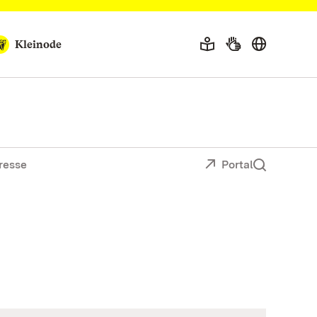
Kleinode
resse
Portal