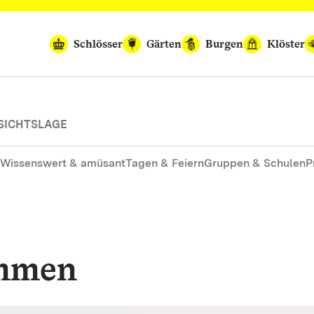
Schlösser
Gärten
Burgen
Klöster
SICHTSLAGE
Wissenswert & amüsant
Tagen & Feiern
Gruppen & Schulen
P
ommen