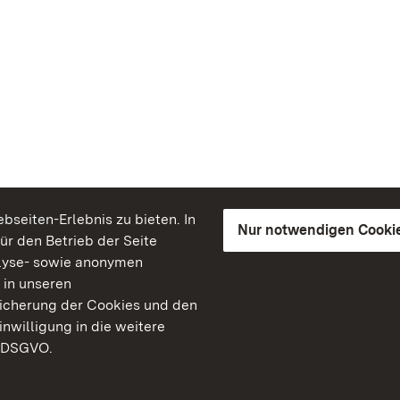
seiten-Erlebnis zu bieten. In
Nur notwendigen Cooki
für den Betrieb der Seite
lyse- sowie anonymen
 in unseren
peicherung der Cookies und den
inwilligung in die weitere
) DSGVO.
Staatliche Schlösser un
Baden-Württemberg