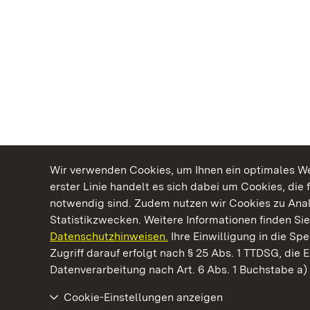
Wir verwenden Cookies, um Ihnen ein optimales Web
erster Linie handelt es sich dabei um Cookies, die 
notwendig sind. Zudem nutzen wir Cookies zu Ana
Statistikzwecken. Weitere Informationen finden Sie
Datenschutzhinweisen.
Ihre Einwilligung in die S
Kommen. Staunen. Genießen.
Zugriff darauf erfolgt nach § 25 Abs. 1 TTDSG, die E
Datenverarbeitung nach Art. 6 Abs. 1 Buchstabe a
Cookie-Einstellungen anzeigen