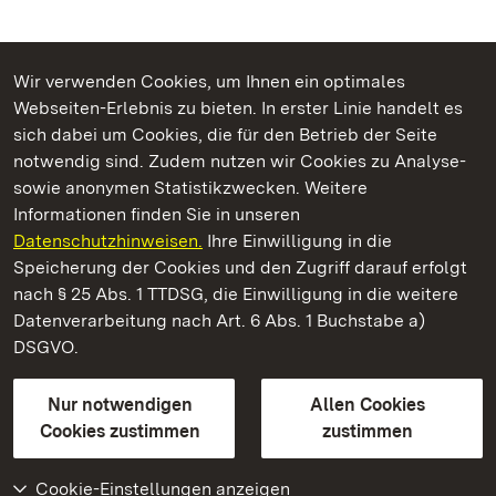
Wir verwenden Cookies, um Ihnen ein optimales
Webseiten-Erlebnis zu bieten. In erster Linie handelt es
Kommen. Staunen. Genießen.
sich dabei um Cookies, die für den Betrieb der Seite
notwendig sind. Zudem nutzen wir Cookies zu Analyse-
sowie anonymen Statistikzwecken. Weitere
Informationen finden Sie in unseren
Datenschutzhinweisen.
Ihre Einwilligung in die
Schloss Solitude
Speicherung der Cookies und den Zugriff darauf erfolgt
nach § 25 Abs. 1 TTDSG, die Einwilligung in die weitere
Staatliche Schlösser und Gärten Baden-Württemberg
Datenverarbeitung nach Art. 6 Abs. 1 Buchstabe a)
DSGVO.
Kontakt
FAQ
Impressum
Datenschutz
Gebärdensprache
Leichte Sprache
Erklärung zur Barrierefreiheit
Nur notwendigen
Allen Cookies
BITV-konform (geprüfte Seiten)
Cookies zustimmen
zustimmen
Cookie-Einstellungen anzeigen
Weiteres