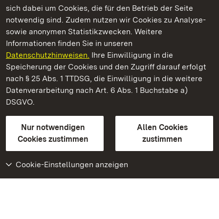
sich dabei um Cookies, die für den Betrieb der Seite
notwendig sind. Zudem nutzen wir Cookies zu Analyse-
sowie anonymen Statistikzwecken. Weitere
Informationen finden Sie in unseren
Datenschutzhinweisen.
Ihre Einwilligung in die
Schloss Solitude
Speicherung der Cookies und den Zugriff darauf erfolgt
nach § 25 Abs. 1 TTDSG, die Einwilligung in die weitere
Staatliche Schlösser und Gärten Baden-Württemberg
Datenverarbeitung nach Art. 6 Abs. 1 Buchstabe a)
DSGVO.
Kontakt
FAQ
Impressum
Datenschutz
Gebärdensprache
Leichte Sprache
Erklärung zur Barrierefreiheit
Nur notwendigen
Allen Cookies
BITV-konform (geprüfte Seiten)
Cookies zustimmen
zustimmen
Cookie-Einstellungen anzeigen
Weiteres
Portal
Monumente
Besuchen Sie uns auf
Facebook