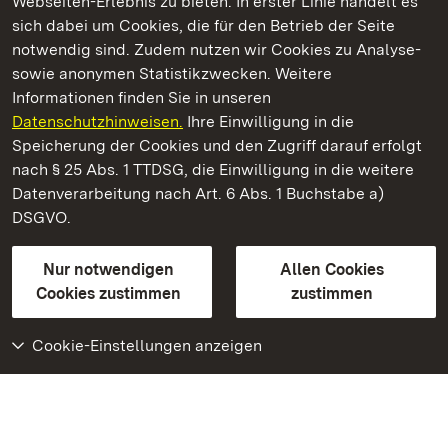
Webseiten-Erlebnis zu bieten. In erster Linie handelt es
Kommen. Staunen. Genießen.
sich dabei um Cookies, die für den Betrieb der Seite
notwendig sind. Zudem nutzen wir Cookies zu Analyse-
sowie anonymen Statistikzwecken. Weitere
Informationen finden Sie in unseren
Datenschutzhinweisen.
Ihre Einwilligung in die
Schloss Solitude
Speicherung der Cookies und den Zugriff darauf erfolgt
nach § 25 Abs. 1 TTDSG, die Einwilligung in die weitere
Staatliche Schlösser und Gärten Baden-Württemberg
Datenverarbeitung nach Art. 6 Abs. 1 Buchstabe a)
DSGVO.
Kontakt
FAQ
Impressum
Datenschutz
Gebärdensprache
Leichte Sprache
Erklärung zur Barrierefreiheit
Nur notwendigen
Allen Cookies
BITV-konform (geprüfte Seiten)
Cookies zustimmen
zustimmen
Cookie-Einstellungen anzeigen
Weiteres
Portal
Monumente
Besuchen Sie uns auf
Facebook