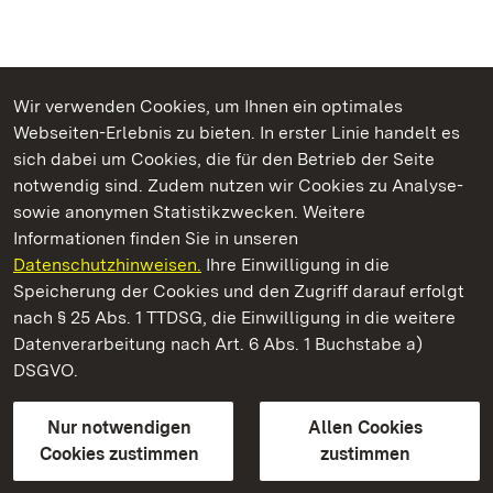
Wir verwenden Cookies, um Ihnen ein optimales
Webseiten-Erlebnis zu bieten. In erster Linie handelt es
Kommen. Staunen. Genießen.
sich dabei um Cookies, die für den Betrieb der Seite
notwendig sind. Zudem nutzen wir Cookies zu Analyse-
sowie anonymen Statistikzwecken. Weitere
Informationen finden Sie in unseren
Datenschutzhinweisen.
Ihre Einwilligung in die
Schloss Solitude
Speicherung der Cookies und den Zugriff darauf erfolgt
nach § 25 Abs. 1 TTDSG, die Einwilligung in die weitere
Staatliche Schlösser und Gärten Baden-Württemberg
Datenverarbeitung nach Art. 6 Abs. 1 Buchstabe a)
DSGVO.
Kontakt
FAQ
Impressum
Datenschutz
Gebärdensprache
Leichte Sprache
Erklärung zur Barrierefreiheit
Nur notwendigen
Allen Cookies
BITV-konform (geprüfte Seiten)
Cookies zustimmen
zustimmen