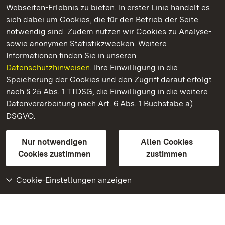
Webseiten-Erlebnis zu bieten. In erster Linie handelt es
Kommen. Staunen. Genießen.
sich dabei um Cookies, die für den Betrieb der Seite
notwendig sind. Zudem nutzen wir Cookies zu Analyse-
sowie anonymen Statistikzwecken. Weitere
Informationen finden Sie in unseren
Datenschutzhinweisen.
Ihre Einwilligung in die
Schloss Solitude
Speicherung der Cookies und den Zugriff darauf erfolgt
nach § 25 Abs. 1 TTDSG, die Einwilligung in die weitere
Staatliche Schlösser und Gärten Baden-Württemberg
Datenverarbeitung nach Art. 6 Abs. 1 Buchstabe a)
DSGVO.
Kontakt
FAQ
Impressum
Datenschutz
Gebärdensprache
Leichte Sprache
Erklärung zur Barrierefreiheit
Nur notwendigen
Allen Cookies
BITV-konform (geprüfte Seiten)
Cookies zustimmen
zustimmen
Cookie-Einstellungen anzeigen
Weiteres
Portal
Monumente
Besuchen Sie uns auf