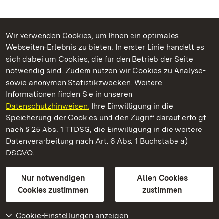
Wir verwenden Cookies, um Ihnen ein optimales
Webseiten-Erlebnis zu bieten. In erster Linie handelt es
Kommen. Staunen. Genießen.
sich dabei um Cookies, die für den Betrieb der Seite
notwendig sind. Zudem nutzen wir Cookies zu Analyse-
sowie anonymen Statistikzwecken. Weitere
Informationen finden Sie in unseren
Datenschutzhinweisen.
Ihre Einwilligung in die
Schloss Solitude
Speicherung der Cookies und den Zugriff darauf erfolgt
nach § 25 Abs. 1 TTDSG, die Einwilligung in die weitere
Staatliche Schlösser und Gärten Baden-Württemberg
Datenverarbeitung nach Art. 6 Abs. 1 Buchstabe a)
DSGVO.
Kontakt
FAQ
Impressum
Datenschutz
Gebärdensprache
Leichte Sprache
Erklärung zur Barrierefreiheit
Nur notwendigen
Allen Cookies
BITV-konform (geprüfte Seiten)
Cookies zustimmen
zustimmen
Cookie-Einstellungen anzeigen
Weiteres