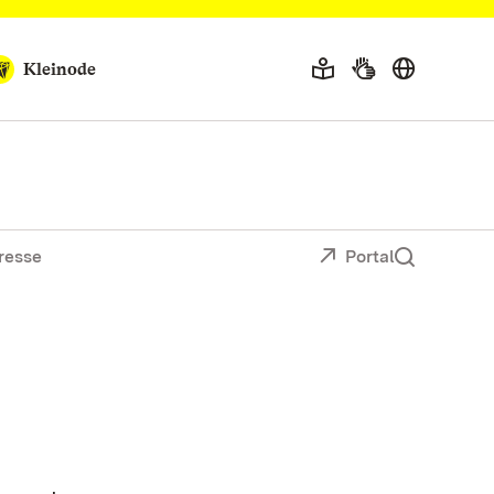
Kleinode
resse
Portal