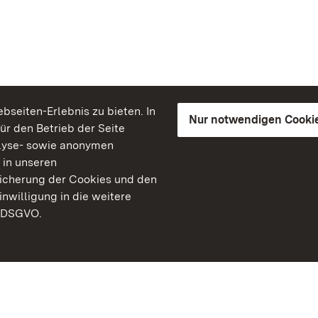
seiten-Erlebnis zu bieten. In
Nur notwendigen Cooki
für den Betrieb der Seite
lyse- sowie anonymen
 in unseren
peicherung der Cookies und den
inwilligung in die weitere
) DSGVO.
Staatliche Schlösser un
Baden-Württemberg
Kontakt
FAQ
Impressum
Datenschutz