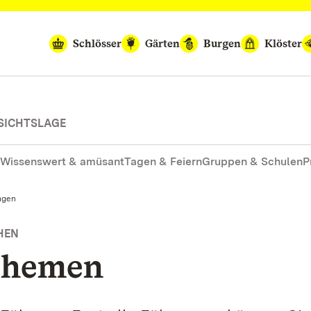
Schlösser
Gärten
Burgen
Klöster
SICHTSLAGE
Wissenswert & amüsant
Tagen & Feiern
Gruppen & Schulen
P
ngen
HEN
themen