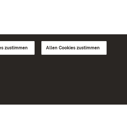
es zustimmen
Allen Cookies zustimmen
d Gärten
Weiteres
Portal
Monumente
Besuchen Sie uns auf Facebook
Besuchen Sie uns auf Instagram