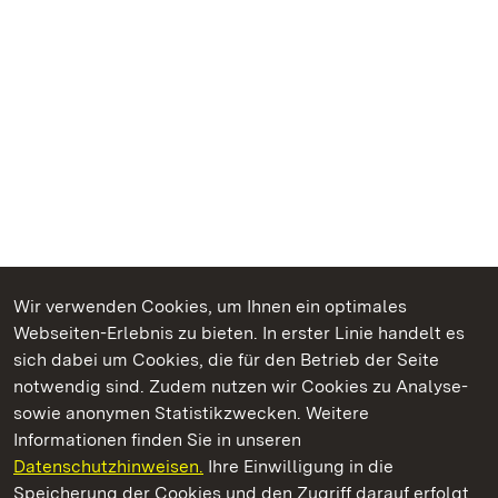
Wir verwenden Cookies, um Ihnen ein optimales
Webseiten-Erlebnis zu bieten. In erster Linie handelt es
Kommen. Staunen. Genießen.
sich dabei um Cookies, die für den Betrieb der Seite
notwendig sind. Zudem nutzen wir Cookies zu Analyse-
sowie anonymen Statistikzwecken. Weitere
Informationen finden Sie in unseren
Datenschutzhinweisen.
Ihre Einwilligung in die
Schloss Solitude
Speicherung der Cookies und den Zugriff darauf erfolgt