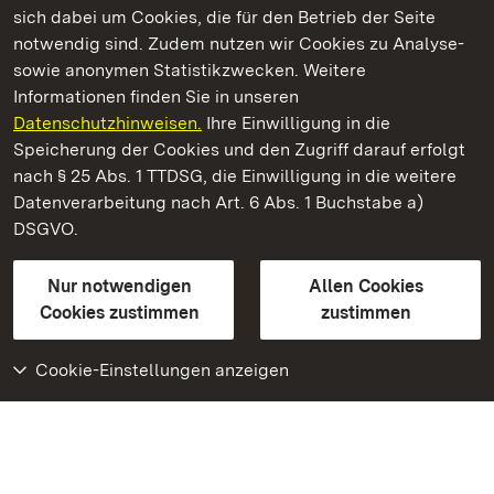
sich dabei um Cookies, die für den Betrieb der Seite
notwendig sind. Zudem nutzen wir Cookies zu Analyse-
sowie anonymen Statistikzwecken. Weitere
Informationen finden Sie in unseren
Datenschutzhinweisen.
Ihre Einwilligung in die
Schloss Solitude
Speicherung der Cookies und den Zugriff darauf erfolgt
nach § 25 Abs. 1 TTDSG, die Einwilligung in die weitere
Staatliche Schlösser und Gärten Baden-Württemberg
Datenverarbeitung nach Art. 6 Abs. 1 Buchstabe a)
DSGVO.
Kontakt
FAQ
Impressum
Datenschutz
Gebärdensprache
Leichte Sprache
Erklärung zur Barrierefreiheit
Nur notwendigen
Allen Cookies
BITV-konform (geprüfte Seiten)
Cookies zustimmen
zustimmen
Cookie-Einstellungen anzeigen
Weiteres
Portal
Monumente
Besuchen Sie uns auf
Facebook
Besuchen Sie uns auf