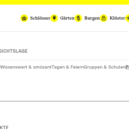
Schlösser
Gärten
Burgen
Klöster
SICHTSLAGE
Wissenswert & amüsant
Tagen & Feiern
Gruppen & Schulen
P
RKTE