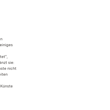
en
 einiges
et“,
nzt sie:
ste nicht
eiten
 Künste