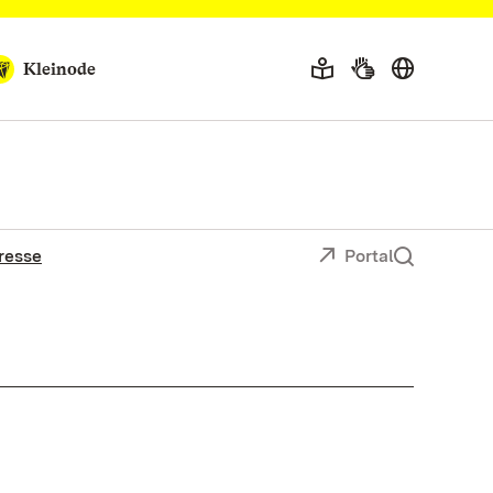
Kleinode
resse
Portal