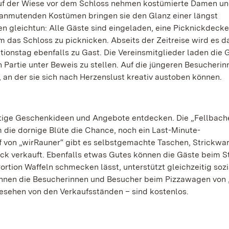
 Auf der Wiese vor dem Schloss nehmen kostümierte Damen u
h anmutenden Kostümen bringen sie den Glanz einer längst
n gleichtun: Alle Gäste sind eingeladen, eine Picknickdecke
 das Schloss zu picknicken. Abseits der Zeitreise wird es d
ionstag ebenfalls zu Gast. Die Vereinsmitglieder laden die 
n Partie unter Beweis zu stellen. Auf die jüngeren Besucheri
, an der sie sich nach Herzenslust kreativ austoben können.
ltige Geschenkideen und Angebote entdecken. Die „Fellbach
 die dornige Blüte die Chance, noch ein Last-Minute-
 von „wirRauner“ gibt es selbstgemachte Taschen, Strickwa
eck verkauft. Ebenfalls etwas Gutes können die Gäste beim 
Portion Waffeln schmecken lässt, unterstützt gleichzeitig soz
nnen die Besucherinnen und Besucher beim Pizzawagen von 
gesehen von den Verkaufsständen – sind kostenlos.