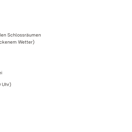
 den Schlossräumen
rockenem Wetter)
ei
 Uhr)