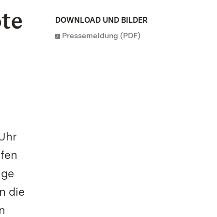
te
DOWNLOAD UND BILDER
Pressemeldung (PDF)
 Uhr
rfen
ige
n die
n