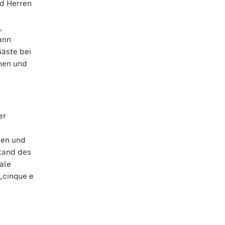
nd Herren
,
ann
Gäste bei
nnen und
er
ren und
Stand des
iale
„cinque e