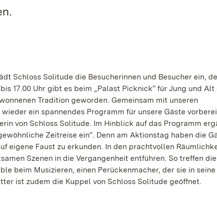
en.
lädt Schloss Solitude die Besucherinnen und Besucher ein, d
bis 17.00 Uhr gibt es beim „Palast Picknick“ für Jung und Alt
ebgewonnenen Tradition geworden. Gemeinsam mit unseren
 wieder ein spannendes Programm für unsere Gäste vorbereit
rin von Schloss Solitude. Im Hinblick auf das Programm ergä
gewöhnliche Zeitreise ein“. Denn am Aktionstag haben die Gä
auf eigene Faust zu erkunden. In den prachtvollen Räumlichk
ltsamen Szenen in die Vergangenheit entführen. So treffen die
ble beim Musizieren, einen Perückenmacher, der sie in seine
tter ist zudem die Kuppel von Schloss Solitude geöffnet.