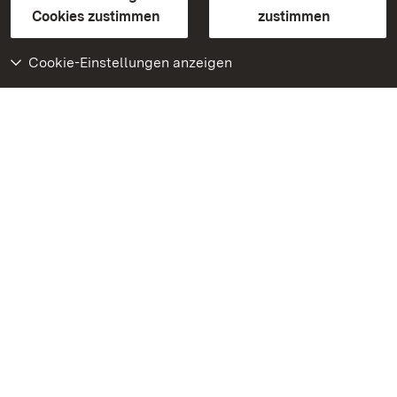
BITV-konform (geprüfte Seiten)
Cookies zustimmen
zustimmen
Cookie-Einstellungen anzeigen
Weiteres
Portal
Monumente
Besuchen Sie uns auf
Facebook
Besuchen Sie uns auf
Instagram
Besuchen Sie uns auf
Youtube
Lernen Sie unsere Apps
kennen
Google Play Store
App Store für iPhone