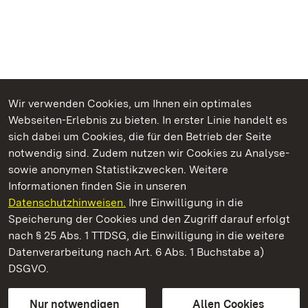
Wir verwenden Cookies, um Ihnen ein optimales
Webseiten-Erlebnis zu bieten. In erster Linie handelt es
Kommen. Staunen. Genießen.
sich dabei um Cookies, die für den Betrieb der Seite
notwendig sind. Zudem nutzen wir Cookies zu Analyse-
sowie anonymen Statistikzwecken. Weitere
Informationen finden Sie in unseren
Datenschutzhinweisen.
Ihre Einwilligung in die
Schloss Solitude
Speicherung der Cookies und den Zugriff darauf erfolgt
nach § 25 Abs. 1 TTDSG, die Einwilligung in die weitere
Staatliche Schlösser und Gärten Baden-Württemberg
Datenverarbeitung nach Art. 6 Abs. 1 Buchstabe a)
DSGVO.
Kontakt
FAQ
Impressum
Datenschutz
Gebärdensprache
Leichte Sprache
Erklärung zur Barrierefreiheit
Nur notwendigen
Allen Cookies