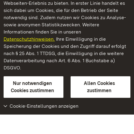
Webseiten-Erlebnis zu bieten. In erster Linie handelt es
Kommen. Staunen. Genießen.
sich dabei um Cookies, die für den Betrieb der Seite
notwendig sind. Zudem nutzen wir Cookies zu Analyse-
sowie anonymen Statistikzwecken. Weitere
Informationen finden Sie in unseren
Datenschutzhinweisen.
Ihre Einwilligung in die
Schloss Solitude
Speicherung der Cookies und den Zugriff darauf erfolgt
nach § 25 Abs. 1 TTDSG, die Einwilligung in die weitere
Staatliche Schlösser und Gärten Baden-Württemberg
Datenverarbeitung nach Art. 6 Abs. 1 Buchstabe a)
DSGVO.
Kontakt
FAQ
Impressum
Datenschutz
Gebärdensprache
Leichte Sprache
Erklärung zur Barrierefreiheit
Nur notwendigen
Allen Cookies
BITV-konform (geprüfte Seiten)
Cookies zustimmen
zustimmen
Cookie-Einstellungen anzeigen
Weiteres
Portal
Monumente
Besuchen Sie uns auf
Facebook