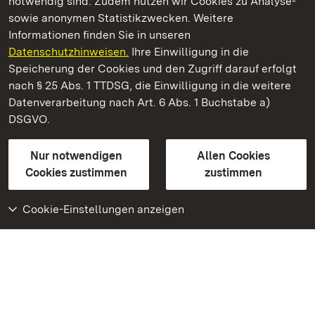
notwendig sind. Zudem nutzen wir Cookies zu Analyse-
sowie anonymen Statistikzwecken. Weitere
Informationen finden Sie in unseren
Datenschutzhinweisen.
Ihre Einwilligung in die
Schloss Solitude
Speicherung der Cookies und den Zugriff darauf erfolgt
nach § 25 Abs. 1 TTDSG, die Einwilligung in die weitere
Staatliche Schlösser und Gärten Baden-Württemberg
Datenverarbeitung nach Art. 6 Abs. 1 Buchstabe a)
DSGVO.
Kontakt
FAQ
Impressum
Datenschutz
Gebärdensprache
Leichte Sprache
Erklärung zur Barrierefreiheit
Nur notwendigen
Allen Cookies
BITV-konform (geprüfte Seiten)
Cookies zustimmen
zustimmen
Cookie-Einstellungen anzeigen
Weiteres
Portal
Monumente
Besuchen Sie uns auf
Facebook
Besuchen Sie uns auf
Instagram