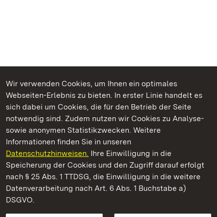
Wir verwenden Cookies, um Ihnen ein optimales
Webseiten-Erlebnis zu bieten. In erster Linie handelt es
Kommen. Staunen. Genießen.
sich dabei um Cookies, die für den Betrieb der Seite
notwendig sind. Zudem nutzen wir Cookies zu Analyse-
sowie anonymen Statistikzwecken. Weitere
Informationen finden Sie in unseren
Datenschutzhinweisen.
Ihre Einwilligung in die
Schloss Solitude
Speicherung der Cookies und den Zugriff darauf erfolgt
nach § 25 Abs. 1 TTDSG, die Einwilligung in die weitere
Staatliche Schlösser und Gärten Baden-Württemberg
Datenverarbeitung nach Art. 6 Abs. 1 Buchstabe a)
DSGVO.
Kontakt
FAQ
Impressum
Datenschutz
Gebärdensprache
Leichte Sprache