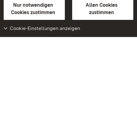
Erklärung zur Barrierefreiheit
Nur notwendigen
Allen Cookies
BITV-konform (geprüfte Seiten)
Cookies zustimmen
zustimmen
Cookie-Einstellungen anzeigen
Weiteres
Portal
Monumente
Besuchen Sie uns auf
Facebook
Besuchen Sie uns auf
Instagram
Besuchen Sie uns auf
Youtube
Lernen Sie unsere Apps
kennen
Google Play Store
App Store für iPhone