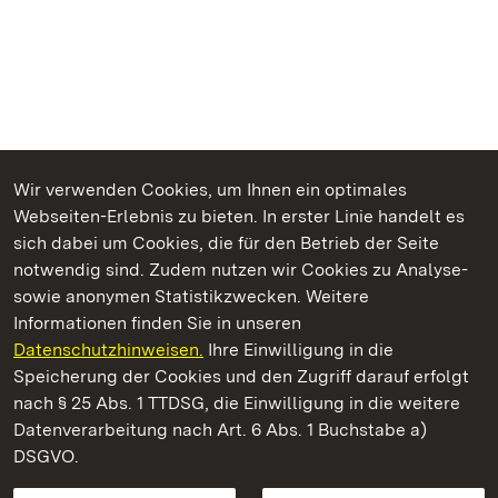
Wir verwenden Cookies, um Ihnen ein optimales
Webseiten-Erlebnis zu bieten. In erster Linie handelt es
Kommen. Staunen. Genießen.
sich dabei um Cookies, die für den Betrieb der Seite
notwendig sind. Zudem nutzen wir Cookies zu Analyse-
sowie anonymen Statistikzwecken. Weitere
Informationen finden Sie in unseren
Datenschutzhinweisen.
Ihre Einwilligung in die
Schloss Solitude
Speicherung der Cookies und den Zugriff darauf erfolgt
nach § 25 Abs. 1 TTDSG, die Einwilligung in die weitere
Staatliche Schlösser und Gärten Baden-Württemberg
Datenverarbeitung nach Art. 6 Abs. 1 Buchstabe a)
DSGVO.
Kontakt
FAQ
Impressum
Datenschutz
Gebärdensprache
Leichte Sprache