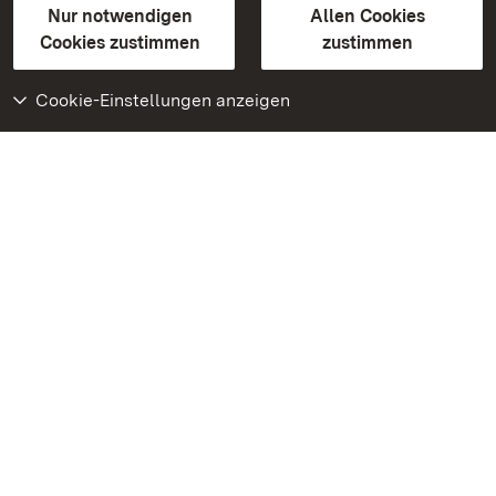
Erklärung zur Barrierefreiheit
Nur notwendigen
Allen Cookies
BITV-konform (geprüfte Seiten)
Cookies zustimmen
zustimmen
Cookie-Einstellungen anzeigen
Weiteres
Portal
Monumente
Besuchen Sie uns auf
Facebook
Besuchen Sie uns auf
Instagram
Besuchen Sie uns auf
Youtube
Lernen Sie unsere Apps
kennen
Google Play Store
App Store für iPhone