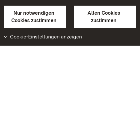
Gebärdensprache
Leichte Sprache
Erklärung zur Barrierefreiheit
Nur notwendigen
Allen Cookies
BITV-konform (geprüfte Seiten)
Cookies zustimmen
zustimmen
Cookie-Einstellungen anzeigen
Weiteres
Portal
Monumente
Besuchen Sie uns auf
Facebook
Besuchen Sie uns auf
Instagram
Besuchen Sie uns auf
Youtube
Lernen Sie unsere Apps
kennen
Google Play Store
App Store für iPhone