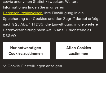
sowie anonymen Statistikzwecken. Weitere
Informationen finden Sie in unseren
Datenschutzhinweisen.
Ihre Einwilligung in die
Schloss Solitude
Speicherung der Cookies und den Zugriff darauf erfolgt
nach § 25 Abs. 1 TTDSG, die Einwilligung in die weitere
Staatliche Schlösser und Gärten Baden-Württemberg
Datenverarbeitung nach Art. 6 Abs. 1 Buchstabe a)
DSGVO.
Kontakt
FAQ
Impressum
Datenschutz
Gebärdensprache
Leichte Sprache
Erklärung zur Barrierefreiheit
Nur notwendigen
Allen Cookies
BITV-konform (geprüfte Seiten)
Cookies zustimmen
zustimmen
Cookie-Einstellungen anzeigen
Weiteres
Portal
Monumente
Besuchen Sie uns auf
Facebook
Besuchen Sie uns auf
Instagram
Besuchen Sie uns auf