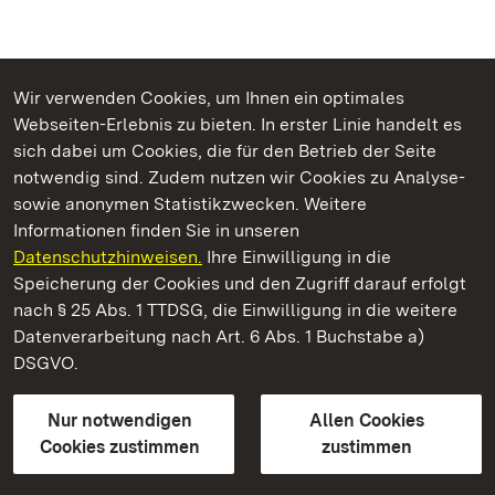
Wir verwenden Cookies, um Ihnen ein optimales
Webseiten-Erlebnis zu bieten. In erster Linie handelt es
Kommen. Staunen. Genießen.
sich dabei um Cookies, die für den Betrieb der Seite
notwendig sind. Zudem nutzen wir Cookies zu Analyse-
sowie anonymen Statistikzwecken. Weitere
Informationen finden Sie in unseren
Datenschutzhinweisen.
Ihre Einwilligung in die
Schloss Solitude
Speicherung der Cookies und den Zugriff darauf erfolgt
nach § 25 Abs. 1 TTDSG, die Einwilligung in die weitere
Staatliche Schlösser und Gärten Baden-Württemberg
Datenverarbeitung nach Art. 6 Abs. 1 Buchstabe a)
DSGVO.
Kontakt
FAQ
Impressum
Datenschutz
Gebärdensprache
Leichte Sprache
Erklärung zur Barrierefreiheit
Nur notwendigen
Allen Cookies
BITV-konform (geprüfte Seiten)
Cookies zustimmen
zustimmen