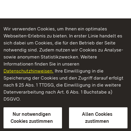
Wir verwenden Cookies, um Ihnen ein optimales
Webseiten-Erlebnis zu bieten. In erster Linie handelt es
Kommen. Staunen. Genießen.
sich dabei um Cookies, die für den Betrieb der Seite
notwendig sind. Zudem nutzen wir Cookies zu Analyse-
sowie anonymen Statistikzwecken. Weitere
Informationen finden Sie in unseren
Datenschutzhinweisen.
Ihre Einwilligung in die
Schloss Solitude
Speicherung der Cookies und den Zugriff darauf erfolgt
nach § 25 Abs. 1 TTDSG, die Einwilligung in die weitere
Staatliche Schlösser und Gärten Baden-Württemberg
Datenverarbeitung nach Art. 6 Abs. 1 Buchstabe a)
DSGVO.
Kontakt
FAQ
Impressum
Datenschutz
Gebärdensprache
Leichte Sprache
Erklärung zur Barrierefreiheit
Nur notwendigen
Allen Cookies
BITV-konform (geprüfte Seiten)
Cookies zustimmen
zustimmen