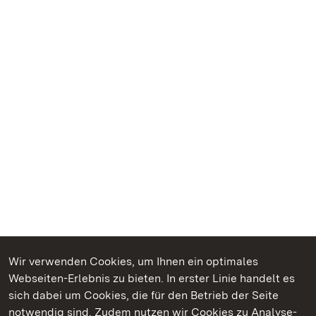
Wir verwenden Cookies, um Ihnen ein optimales
Webseiten-Erlebnis zu bieten. In erster Linie handelt es
Kommen. Staunen. Genießen.
sich dabei um Cookies, die für den Betrieb der Seite
notwendig sind. Zudem nutzen wir Cookies zu Analyse-