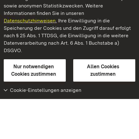
sowie anonymen Statistikzwecken. Weitere
Informationen finden Sie in unseren
Datenschutzhinweisen.
Ihre Einwilligung in die
Schloss Solitude
Speicherung der Cookies und den Zugriff darauf erfolgt
nach § 25 Abs. 1 TTDSG, die Einwilligung in die weitere
Staatliche Schlösser und Gärten Baden-Württemberg
Datenverarbeitung nach Art. 6 Abs. 1 Buchstabe a)
DSGVO.
Kontakt
FAQ
Impressum
Datenschutz
Gebärdensprache
Leichte Sprache
Erklärung zur Barrierefreiheit
Nur notwendigen
Allen Cookies
BITV-konform (geprüfte Seiten)
Cookies zustimmen
zustimmen
Cookie-Einstellungen anzeigen
Weiteres
Portal
Monumente
Besuchen Sie uns auf
Facebook
Besuchen Sie uns auf
Instagram
Besuchen Sie uns auf