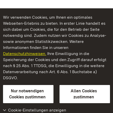
Wir verwenden Cookies, um Ihnen ein optimales
Webseiten-Erlebnis zu bieten. In erster Linie handelt es
Kommen. Staunen. Genießen.
sich dabei um Cookies, die für den Betrieb der Seite
notwendig sind. Zudem nutzen wir Cookies zu Analyse-
sowie anonymen Statistikzwecken. Weitere
Informationen finden Sie in unseren
Datenschutzhinweisen.
Ihre Einwilligung in die
Schloss Solitude
Speicherung der Cookies und den Zugriff darauf erfolgt
nach § 25 Abs. 1 TTDSG, die Einwilligung in die weitere
Staatliche Schlösser und Gärten Baden-Württemberg
Datenverarbeitung nach Art. 6 Abs. 1 Buchstabe a)
DSGVO.
Kontakt
FAQ
Impressum
Datenschutz
Gebärdensprache
Leichte Sprache
Erklärung zur Barrierefreiheit
Nur notwendigen
Allen Cookies
BITV-konform (geprüfte Seiten)
Cookies zustimmen
zustimmen
Cookie-Einstellungen anzeigen
Weiteres