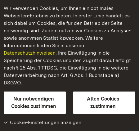
Wir verwenden Cookies, um Ihnen ein optimales
Webseiten-Erlebnis zu bieten. In erster Linie handelt es
Kommen. Staunen. Genießen.
sich dabei um Cookies, die für den Betrieb der Seite
notwendig sind. Zudem nutzen wir Cookies zu Analyse-
sowie anonymen Statistikzwecken. Weitere
Informationen finden Sie in unseren
Datenschutzhinweisen.
Ihre Einwilligung in die
Schloss Solitude
Speicherung der Cookies und den Zugriff darauf erfolgt
nach § 25 Abs. 1 TTDSG, die Einwilligung in die weitere
Staatliche Schlösser und Gärten Baden-Württemberg
Datenverarbeitung nach Art. 6 Abs. 1 Buchstabe a)
DSGVO.
Kontakt
FAQ
Impressum
Datenschutz
Gebärdensprache
Leichte Sprache
Erklärung zur Barrierefreiheit
Nur notwendigen
Allen Cookies
BITV-konform (geprüfte Seiten)
Cookies zustimmen
zustimmen
Cookie-Einstellungen anzeigen
Weiteres
Portal
Monumente