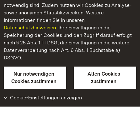
notwendig sind. Zudem nutzen wir Cookies zu Analyse-
sowie anonymen Statistikzwecken. Weitere
Informationen finden Sie in unseren
Datenschutzhinweisen.
Ihre Einwilligung in die
Schloss Solitude
Speicherung der Cookies und den Zugriff darauf erfolgt
nach § 25 Abs. 1 TTDSG, die Einwilligung in die weitere
Staatliche Schlösser und Gärten Baden-Württemberg
Datenverarbeitung nach Art. 6 Abs. 1 Buchstabe a)
DSGVO.
Kontakt
FAQ
Impressum
Datenschutz
Gebärdensprache
Leichte Sprache
Erklärung zur Barrierefreiheit
Nur notwendigen
Allen Cookies
BITV-konform (geprüfte Seiten)
Cookies zustimmen
zustimmen
Cookie-Einstellungen anzeigen
Weiteres
Portal
Monumente
Besuchen Sie uns auf
Facebook
Besuchen Sie uns auf
Instagram