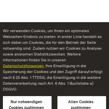
Wir verwenden Cookies, um Ihnen ein optimales
Webseiten-Erlebnis zu bieten. In erster Linie handelt es
Kommen. Staunen. Genießen.
sich dabei um Cookies, die für den Betrieb der Seite
notwendig sind. Zudem nutzen wir Cookies zu Analyse-
sowie anonymen Statistikzwecken. Weitere
Informationen finden Sie in unseren
Datenschutzhinweisen.
Ihre Einwilligung in die
Schloss Solitude
Speicherung der Cookies und den Zugriff darauf erfolgt
nach § 25 Abs. 1 TTDSG, die Einwilligung in die weitere
Staatliche Schlösser und Gärten Baden-Württemberg
Datenverarbeitung nach Art. 6 Abs. 1 Buchstabe a)
DSGVO.
Kontakt
FAQ
Impressum
Datenschutz
Gebärdensprache
Leichte Sprache
Erklärung zur Barrierefreiheit
Nur notwendigen
Allen Cookies
BITV-konform (geprüfte Seiten)
Cookies zustimmen
zustimmen