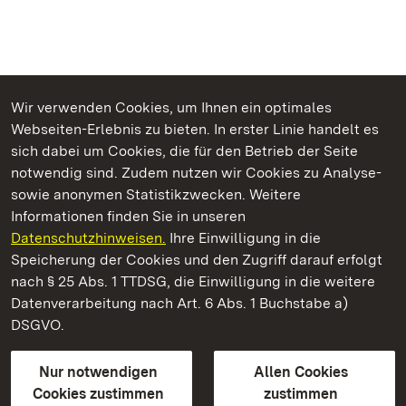
Wir verwenden Cookies, um Ihnen ein optimales
Webseiten-Erlebnis zu bieten. In erster Linie handelt es
Kommen. Staunen. Genießen.
sich dabei um Cookies, die für den Betrieb der Seite
notwendig sind. Zudem nutzen wir Cookies zu Analyse-
sowie anonymen Statistikzwecken. Weitere
Informationen finden Sie in unseren
Datenschutzhinweisen.
Ihre Einwilligung in die
Schloss Solitude
Speicherung der Cookies und den Zugriff darauf erfolgt
nach § 25 Abs. 1 TTDSG, die Einwilligung in die weitere
Staatliche Schlösser und Gärten Baden-Württemberg
Datenverarbeitung nach Art. 6 Abs. 1 Buchstabe a)
DSGVO.
Kontakt
FAQ
Impressum
Datenschutz
Gebärdensprache
Leichte Sprache
Erklärung zur Barrierefreiheit
Nur notwendigen
Allen Cookies
BITV-konform (geprüfte Seiten)
Cookies zustimmen
zustimmen