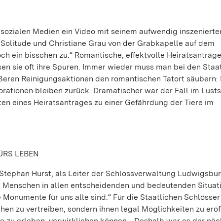
sozialen Medien ein Video mit seinem aufwendig inszenierte
 Solitude und Christiane Grau von der Grabkapelle auf dem
 ein bisschen zu.“ Romantische, effektvolle Heiratsanträge
sen sie oft ihre Spuren. Immer wieder muss man bei den Staa
eren Reinigungsaktionen den romantischen Tatort säubern: 
rationen bleiben zurück. Dramatischer war der Fall im Lust
ten eines Heiratsantrages zu einer Gefährdung der Tiere im
ÜRS LEBEN
gt Stephan Hurst, als Leiter der Schlossverwaltung Ludwigsbur
e Menschen in allen entscheidenden und bedeutenden Situat
 Monumente für uns alle sind.“ Für die Staatlichen Schlösse
en zu vertreiben, sondern ihnen legal Möglichkeiten zu eröf
te zu erleben, verwirklichen können. „Deshalb war es der nä