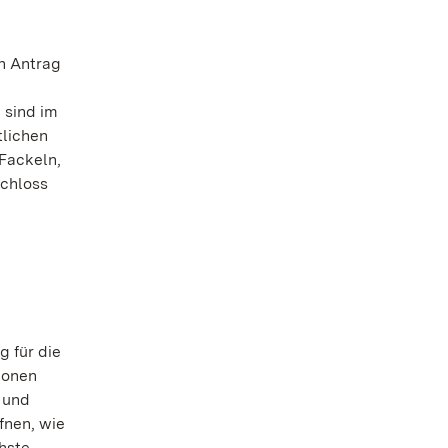
n Antrag
 sind im
tlichen
Fackeln,
schloss
g für die
ionen
r und
fnen, wie
chste