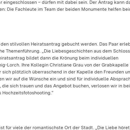
ar eingeschlossen – dürfen mit dabei sein. Der Antrag kann d
en: Die Fachleute im Team der beiden Monumente helfen bei
 den stilvollen Heiratsantrag gebucht werden. Das Paar erleb
che Themenführung. „Die Liebesgeschichten aus dem Schloss
eiratsantrag bildet dann die Krönung beim individuellen
nig-Lorch. Ihre Kollegin Christiane Grau von der Grabkapelle
ar sich plötzlich überraschend in der Kapelle den Freunden u
en wir auf die Wünsche ein und sind für individuelle Absprac
n, die sich trauen und das Angebot buchen, verlosen wir in be
 Hochzeitsfotoshooting.“
t für viele der romantischste Ort der Stadt. „Die Liebe höre