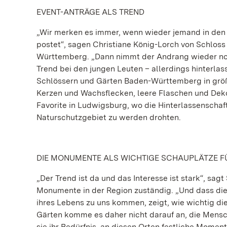
EVENT-ANTRÄGE ALS TREND
„Wir merken es immer, wenn wieder jemand in den 
postet“, sagen Christiane König-Lorch von Schloss
Württemberg. „Dann nimmt der Andrang wieder noch
Trend bei den jungen Leuten – allerdings hinterlas
Schlössern und Gärten Baden-Württemberg in größ
Kerzen und Wachsflecken, leere Flaschen und Deko
Favorite in Ludwigsburg, wo die Hinterlassenschaf
Naturschutzgebiet zu werden drohten.
DIE MONUMENTE ALS WICHTIGE SCHAUPLÄTZE F
„Der Trend ist da und das Interesse ist stark“, sa
Monumente in der Region zuständig. „Und dass di
ihres Lebens zu uns kommen, zeigt, wie wichtig die
Gärten komme es daher nicht darauf an, die Mensch
sie ihr Bedürfnis, an diesen Orten festliche Momen