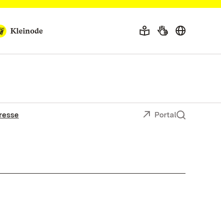
Kleinode
resse
Portal