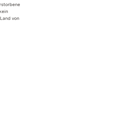
erstorbene
kein
 Land von