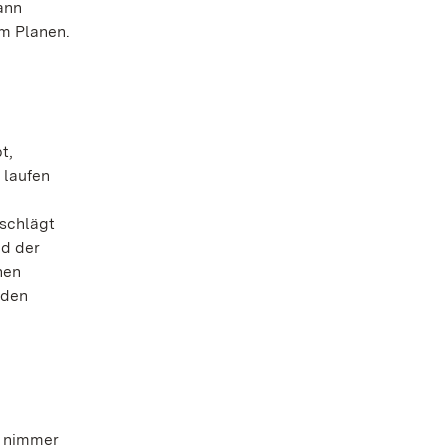
ann
m Planen.
t,
 laufen
 schlägt
nd der
hen
iden
t nimmer