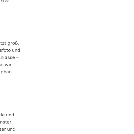
tzt groß.
sfoto und
Anlässe –
ss wir
tephan
ude und
nster
ser und