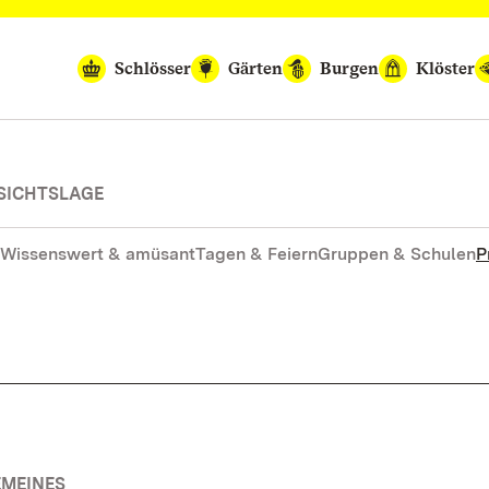
Schlösser
Gärten
Burgen
Klöster
SICHTSLAGE
Wissenswert & amüsant
Tagen & Feiern
Gruppen & Schulen
P
EMEINES