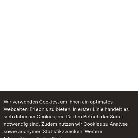
Wir verwenden Cookies, um Ihnen ein optimales
Webseiten-Erlebnis zu bieten. In erster Linie handelt es
Kommen. Staunen. Genießen.
sich dabei um Cookies, die für den Betrieb der Seite
notwendig sind. Zudem nutzen wir Cookies zu Analyse-
sowie anonymen Statistikzwecken. Weitere