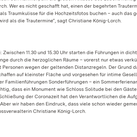
rch. Wer es nicht geschafft hat, einen der begehrten Trauterm
s Traumkulisse für die Hochzeitsfotos buchen – auch das g
ird als die Trautermine“, sagt Christiane König-Lorch.
i: Zwischen 11.30 und 15.30 Uhr starten die Führungen in dich
ge durch die herzoglichen Räume – vorerst nur etwas verkü
 Personen wegen der geltenden Distanzregeln. Der Grund da
chaffen auf kleinster Fläche und vorgesehen für intime Gesel
er Familienführungen Sonderführungen – ein Sommerferiena
ichtig, dass ein Monument wie Schloss Solitude bei den Gäste
 Schließung der Coronazeit hat den Verantwortlichen die Au
 „Aber wir haben den Eindruck, dass viele schon wieder geme
ssverwalterin Christiane König-Lorch.