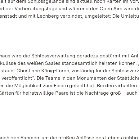
eit auf dem Schlossgelände sind aktuell noch Karten im Vor
nd der Vorbereitungstage und während des Open Airs wird d
nnenstadt und mit Leonberg verbindet, umgeleitet: Die Umleitu
naus wird die Schlossverwaltung geradezu gestürmt mit Anf
mkulisse des weißen Saales standesamtlich heiraten können. 
 staunt Christiane König-Lorch, zuständig für die Schlossver
 veröffentlicht“. Die Teams in den Monumenten der Staatlich
 die Möglichkeit zum Feiern gefehlt hat. Bei den virtuellen
rten für heiratswillige Paare ist die Nachfrage groß – auch 
 auch den Rahmen, um die großen Anlässe des Lebens richtig s