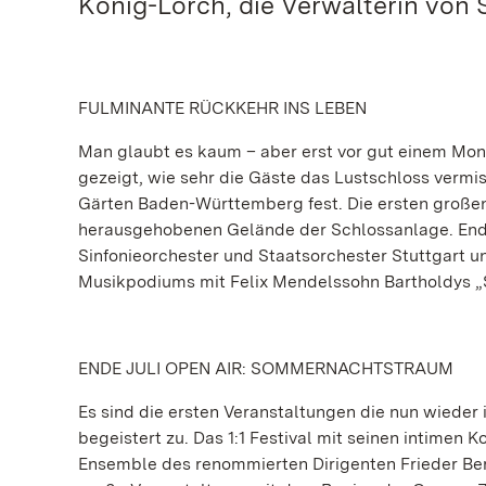
König-Lorch, die Verwalterin von 
FULMINANTE RÜCKKEHR INS LEBEN
Man glaubt es kaum – aber erst vor gut einem Mona
gezeigt, wie sehr die Gäste das Lustschloss vermis
Gärten Baden-Württemberg fest. Die ersten großen
herausgehobenen Gelände der Schlossanlage. Ende J
Sinfonieorchester und Staatsorchester Stuttgart u
Musikpodiums mit Felix Mendelssohn Bartholdys 
ENDE JULI OPEN AIR: SOMMERNACHTSTRAUM
Es sind die ersten Veranstaltungen die nun wieder 
begeistert zu. Das 1:1 Festival mit seinen intimen 
Ensemble des renommierten Dirigenten Frieder Berni