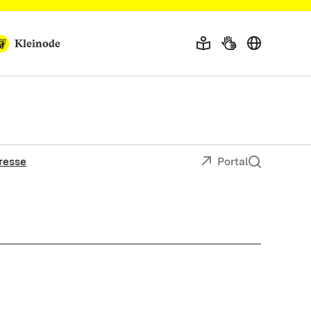
Kleinode
resse
Portal