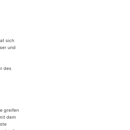
at sich
sser und
ir des
e greifen
 mit dem
rste