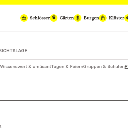
Schlösser
Gärten
Burgen
Klöster
SICHTSLAGE
Wissenswert & amüsant
Tagen & Feiern
Gruppen & Schulen
P
S