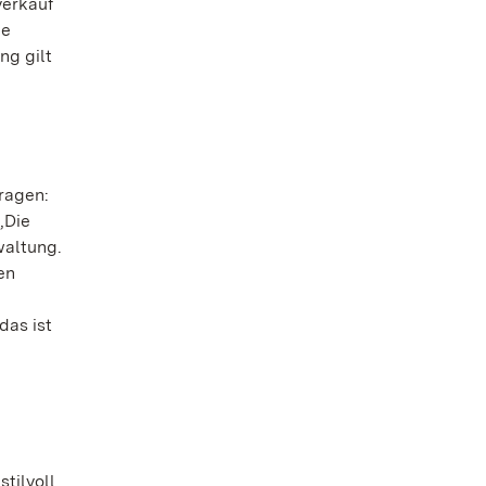
verkauf
ie
ng gilt
ragen:
„Die
waltung.
en
das ist
tilvoll