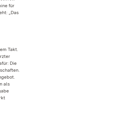
ine für
eht: „Das
tem Takt.
rzter
für: Die
lschaften.
ngebot.
n als
fgabe
rkt