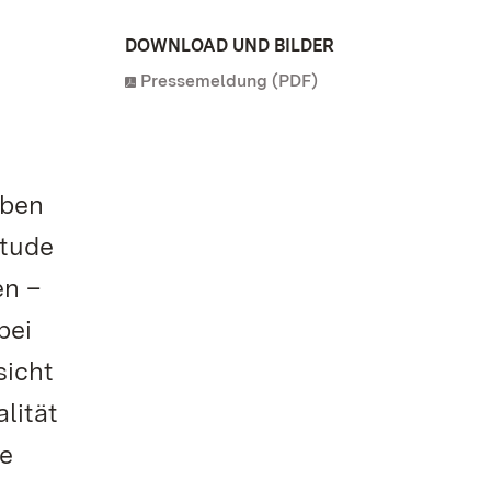
DOWNLOAD UND BILDER
Pressemeldung (PDF)
aben
itude
en –
bei
sicht
lität
ne