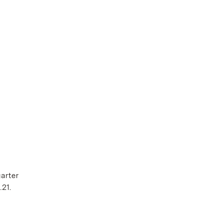
garter
.21.