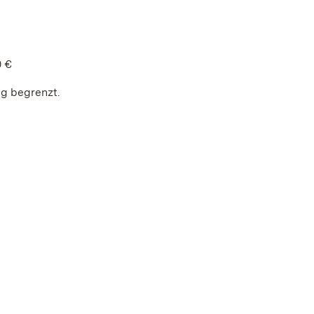
0 €
ng begrenzt.