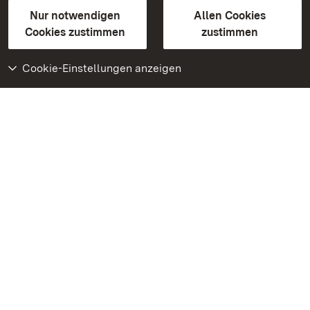
Gebärdensprache
Leichte Sprache
Erklärung zur Barrierefreiheit
Nur notwendigen
Allen Cookies
BITV-konform (geprüfte Seiten)
Cookies zustimmen
zustimmen
Cookie-Einstellungen anzeigen
Weiteres
Portal
Monumente
Besuchen Sie uns auf
Facebook
Besuchen Sie uns auf
Instagram
Besuchen Sie uns auf
Youtube
Lernen Sie unsere Apps
kennen
Google Play Store
App Store für iPhone