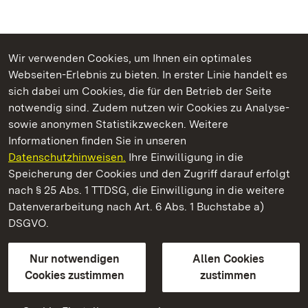
Wir verwenden Cookies, um Ihnen ein optimales
Webseiten-Erlebnis zu bieten. In erster Linie handelt es
Kommen. Staunen. Genießen.
sich dabei um Cookies, die für den Betrieb der Seite
notwendig sind. Zudem nutzen wir Cookies zu Analyse-
sowie anonymen Statistikzwecken. Weitere
Informationen finden Sie in unseren
Datenschutzhinweisen.
Ihre Einwilligung in die
Schloss Solitude
Speicherung der Cookies und den Zugriff darauf erfolgt
nach § 25 Abs. 1 TTDSG, die Einwilligung in die weitere
Staatliche Schlösser und Gärten Baden-Württemberg
Datenverarbeitung nach Art. 6 Abs. 1 Buchstabe a)
DSGVO.
Kontakt
FAQ
Impressum
Datenschutz
Gebärdensprache
Leichte Sprache
Erklärung zur Barrierefreiheit
Nur notwendigen
Allen Cookies
BITV-konform (geprüfte Seiten)
Cookies zustimmen
zustimmen