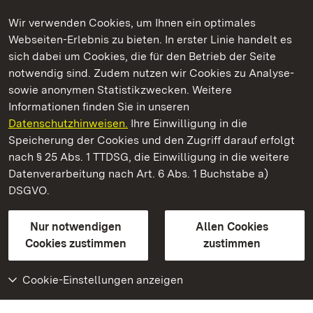
Wir verwenden Cookies, um Ihnen ein optimales
Webseiten-Erlebnis zu bieten. In erster Linie handelt es
Kommen. Staunen. Genießen.
sich dabei um Cookies, die für den Betrieb der Seite
notwendig sind. Zudem nutzen wir Cookies zu Analyse-
sowie anonymen Statistikzwecken. Weitere
Informationen finden Sie in unseren
Datenschutzhinweisen.
Ihre Einwilligung in die
Schloss Solitude
Speicherung der Cookies und den Zugriff darauf erfolgt
nach § 25 Abs. 1 TTDSG, die Einwilligung in die weitere
Staatliche Schlösser und Gärten Baden-Württemberg
Datenverarbeitung nach Art. 6 Abs. 1 Buchstabe a)
DSGVO.
Kontakt
FAQ
Impressum
Datenschutz
Gebärdensprache
Leichte Sprache
Erklärung zur Barrierefreiheit
Nur notwendigen
Allen Cookies
BITV-konform (geprüfte Seiten)
Cookies zustimmen
zustimmen
Cookie-Einstellungen anzeigen
Weiteres
Portal
Monumente