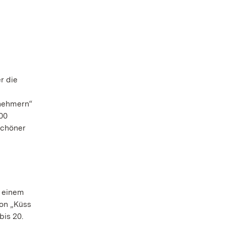
r die
lnehmern“
00
schöner
t einem
ion „Küss
bis 20.