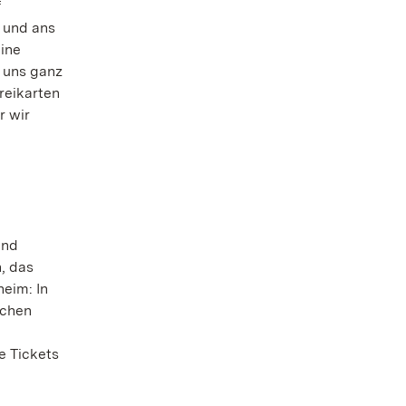
f
 und ans
ine
t uns ganz
reikarten
r wir
und
, das
eim: In
ichen
e Tickets