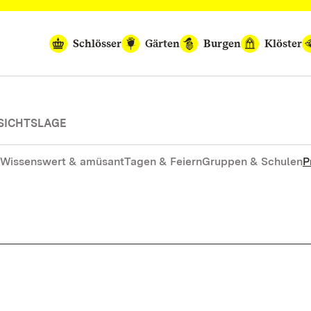
Schlösser
Gärten
Burgen
Klöster
SICHTSLAGE
Wissenswert & amüsant
Tagen & Feiern
Gruppen & Schulen
P