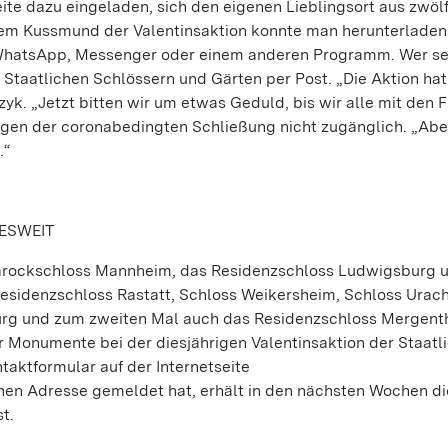
ite dazu eingeladen, sich den eigenen Lieblingsort aus zwöl
dem Kussmund der Valentinsaktion konnte man herunterladen
, WhatsApp, Messenger oder einem anderen Programm. Wer se
n Staatlichen Schlössern und Gärten per Post. „Die Aktion ha
yk. „Jetzt bitten wir um etwas Geduld, bis wir alle mit den F
wegen der coronabedingten Schließung nicht zugänglich. „Abe
.“
ESWEIT
Barockschloss Mannheim, das Residenzschloss Ludwigsburg 
 Residenzschloss Rastatt, Schloss Weikersheim, Schloss Urach
rg und zum zweiten Mal auch das Residenzschloss Mergenth
Monumente bei der diesjährigen Valentinsaktion der Staatl
aktformular auf der Internetseite
nen Adresse gemeldet hat, erhält in den nächsten Wochen di
t.