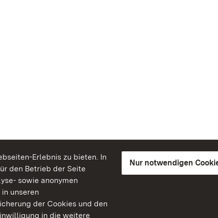
seiten-Erlebnis zu bieten. In
Nur notwendigen Cooki
für den Betrieb der Seite
lyse- sowie anonymen
 in unseren
peicherung der Cookies und den
inwilligung in die weitere