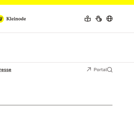
Kleinode
resse
Portal