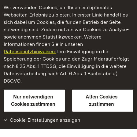
Wir verwenden Cookies, um Ihnen ein optimales
Webseiten-Erlebnis zu bieten. In erster Linie handelt es
Kommen. Staunen. Genießen.
sich dabei um Cookies, die für den Betrieb der Seite
notwendig sind. Zudem nutzen wir Cookies zu Analyse-
sowie anonymen Statistikzwecken. Weitere
Informationen finden Sie in unseren
Datenschutzhinweisen.
Ihre Einwilligung in die
Schloss Solitude
Speicherung der Cookies und den Zugriff darauf erfolgt
nach § 25 Abs. 1 TTDSG, die Einwilligung in die weitere
Staatliche Schlösser und Gärten Baden-Württemberg
Datenverarbeitung nach Art. 6 Abs. 1 Buchstabe a)
DSGVO.
Kontakt
FAQ
Impressum
Datenschutz
Gebärdensprache
Leichte Sprache
Erklärung zur Barrierefreiheit
Nur notwendigen
Allen Cookies
BITV-konform (geprüfte Seiten)
Cookies zustimmen
zustimmen
Cookie-Einstellungen anzeigen
Weiteres
Portal
Monumente