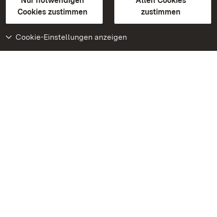
Erklärung zur Barrierefreiheit
Nur notwendigen
Allen Cookies
BITV-konform (geprüfte Seiten)
Cookies zustimmen
zustimmen
Cookie-Einstellungen anzeigen
Weiteres
Portal
Monumente
Besuchen Sie uns auf
Facebook
Besuchen Sie uns auf
Instagram
Besuchen Sie uns auf
Youtube
Lernen Sie unsere Apps
kennen
Google Play Store
App Store für iPhone