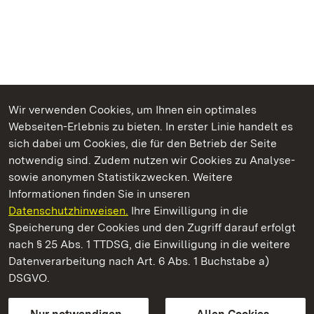
Wir verwenden Cookies, um Ihnen ein optimales
Webseiten-Erlebnis zu bieten. In erster Linie handelt es
Kommen. Staunen. Genießen.
sich dabei um Cookies, die für den Betrieb der Seite
notwendig sind. Zudem nutzen wir Cookies zu Analyse-
sowie anonymen Statistikzwecken. Weitere
Informationen finden Sie in unseren
Datenschutzhinweisen.
Ihre Einwilligung in die
Schloss Solitude
Speicherung der Cookies und den Zugriff darauf erfolgt
nach § 25 Abs. 1 TTDSG, die Einwilligung in die weitere
Staatliche Schlösser und Gärten Baden-Württemberg
Datenverarbeitung nach Art. 6 Abs. 1 Buchstabe a)
DSGVO.
Kontakt
FAQ
Impressum
Datenschutz
Gebärdensprache
Leichte Sprache