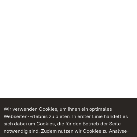
Wir verwenden Cookies, um Ihnen ein optimales
Webseiten-Erlebnis zu bieten. In erster Linie handelt es
Kommen. Staunen. Genießen.
sich dabei um Cookies, die für den Betrieb der Seite
notwendig sind. Zudem nutzen wir Cookies zu Analyse-