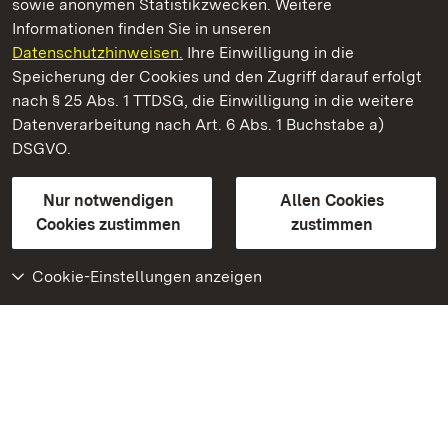
sowie anonymen Statistikzwecken. Weitere
Informationen finden Sie in unseren
Datenschutzhinweisen.
Ihre Einwilligung in die
Schloss Solitude
Speicherung der Cookies und den Zugriff darauf erfolgt
nach § 25 Abs. 1 TTDSG, die Einwilligung in die weitere
Staatliche Schlösser und Gärten Baden-Württemberg
Datenverarbeitung nach Art. 6 Abs. 1 Buchstabe a)
DSGVO.
Kontakt
FAQ
Impressum
Datenschutz
Gebärdensprache
Leichte Sprache
Erklärung zur Barrierefreiheit
Nur notwendigen
Allen Cookies
BITV-konform (geprüfte Seiten)
Cookies zustimmen
zustimmen
Cookie-Einstellungen anzeigen
Weiteres
Portal
Monumente
Besuchen Sie uns auf
Facebook
Besuchen Sie uns auf
Instagram
Besuchen Sie uns auf