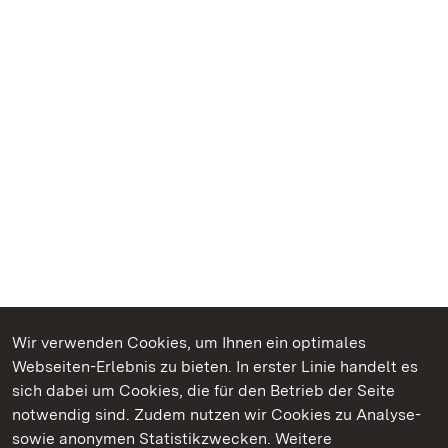
Wir verwenden Cookies, um Ihnen ein optimales
Webseiten-Erlebnis zu bieten. In erster Linie handelt es
Kommen. Staunen. Genießen.
sich dabei um Cookies, die für den Betrieb der Seite
notwendig sind. Zudem nutzen wir Cookies zu Analyse-
sowie anonymen Statistikzwecken. Weitere