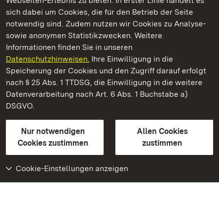
Webseiten-Erlebnis zu bieten. In erster Linie handelt es
Kommen. Staunen. Genießen.
sich dabei um Cookies, die für den Betrieb der Seite
notwendig sind. Zudem nutzen wir Cookies zu Analyse-
sowie anonymen Statistikzwecken. Weitere
Informationen finden Sie in unseren
Datenschutzhinweisen.
Ihre Einwilligung in die
Schloss Solitude
Speicherung der Cookies und den Zugriff darauf erfolgt
nach § 25 Abs. 1 TTDSG, die Einwilligung in die weitere
Staatliche Schlösser und Gärten Baden-Württemberg
Datenverarbeitung nach Art. 6 Abs. 1 Buchstabe a)
DSGVO.
Kontakt
FAQ
Impressum
Datenschutz
Gebärdensprache
Leichte Sprache
Erklärung zur Barrierefreiheit
Nur notwendigen
Allen Cookies
BITV-konform (geprüfte Seiten)
Cookies zustimmen
zustimmen
Cookie-Einstellungen anzeigen
Weiteres
Portal
Monumente
Besuchen Sie uns auf
Facebook