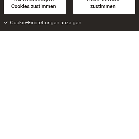
BITV-konform (geprüfte Seiten)
Cookies zustimmen
zustimmen
Cookie-Einstellungen anzeigen
Weiteres
Portal
Monumente
Besuchen Sie uns auf
Facebook
Besuchen Sie uns auf
Instagram
Besuchen Sie uns auf
Youtube
Lernen Sie unsere Apps
kennen
Google Play Store
App Store für iPhone