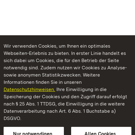
Wir verwenden Cookies, um Ihnen ein optimales
Webseiten-Erlebnis zu bieten. In erster Linie handelt es
Kommen. Staunen. Genießen.
sich dabei um Cookies, die für den Betrieb der Seite
notwendig sind. Zudem nutzen wir Cookies zu Analyse-
sowie anonymen Statistikzwecken. Weitere
Informationen finden Sie in unseren
Datenschutzhinweisen.
Ihre Einwilligung in die
Schloss Solitude
Speicherung der Cookies und den Zugriff darauf erfolgt
nach § 25 Abs. 1 TTDSG, die Einwilligung in die weitere
Staatliche Schlösser und Gärten Baden-Württemberg
Datenverarbeitung nach Art. 6 Abs. 1 Buchstabe a)
DSGVO.
Kontakt
FAQ
Impressum
Datenschutz
Gebärdensprache
Leichte Sprache
Erklärung zur Barrierefreiheit
Nur notwendigen
Allen Cookies