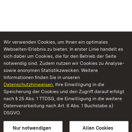
Wir verwenden Cookies, um Ihnen ein optimales
Webseiten-Erlebnis zu bieten. In erster Linie handelt es
Kommen. Staunen. Genießen.
sich dabei um Cookies, die für den Betrieb der Seite
notwendig sind. Zudem nutzen wir Cookies zu Analyse-
sowie anonymen Statistikzwecken. Weitere
Informationen finden Sie in unseren
Datenschutzhinweisen.
Ihre Einwilligung in die
Schloss Solitude
Speicherung der Cookies und den Zugriff darauf erfolgt
nach § 25 Abs. 1 TTDSG, die Einwilligung in die weitere
Staatliche Schlösser und Gärten Baden-Württemberg
Datenverarbeitung nach Art. 6 Abs. 1 Buchstabe a)
DSGVO.
Kontakt
FAQ
Impressum
Datenschutz
Gebärdensprache
Leichte Sprache
Erklärung zur Barrierefreiheit
Nur notwendigen
Allen Cookies