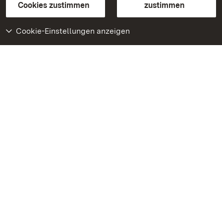
BITV-konform (geprüfte Seiten)
Cookies zustimmen
zustimmen
Cookie-Einstellungen anzeigen
Weiteres
Portal
Monumente
Besuchen Sie uns auf
Facebook
Besuchen Sie uns auf
Instagram
Besuchen Sie uns auf
Youtube
Lernen Sie unsere Apps
kennen
Google Play Store
App Store für iPhone