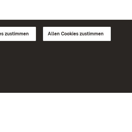
es zustimmen
Allen Cookies zustimmen
d Gärten
Weiteres
Portal
Monumente
Besuchen Sie uns auf Facebook
Besuchen Sie uns auf Instagram
Besuchen Sie uns auf Youtube
Lernen Sie unsere Apps kennen