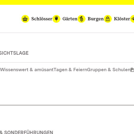
Schlösser
Gärten
Burgen
Klöster
SICHTSLAGE
Wissenswert & amüsant
Tagen & Feiern
Gruppen & Schulen
P
N & SONDERFÜHRUNGEN