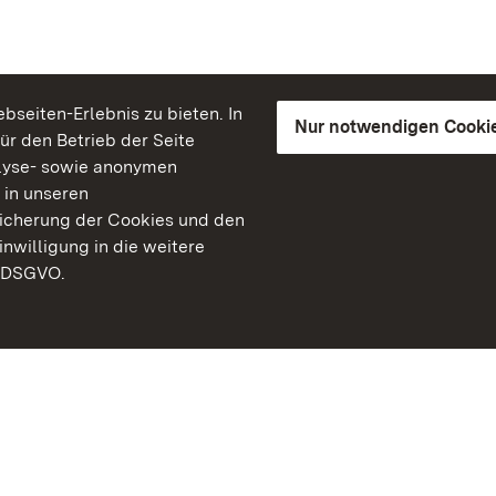
seiten-Erlebnis zu bieten. In
Nur notwendigen Cooki
für den Betrieb der Seite
lyse- sowie anonymen
 in unseren
peicherung der Cookies und den
inwilligung in die weitere
) DSGVO.
Staatliche Schlösser un
Baden-Württemberg
Kontakt
FAQ
Impressum
Datenschutz
Gebärdensprache
Leichte Sprache