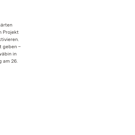
Gärten
 Projekt
tivieren.
st geben –
wäbin in
g am 26.