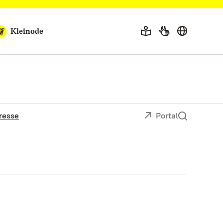
Kleinode
resse
Portal