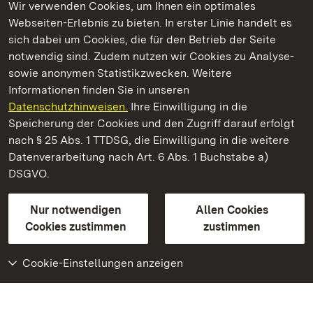
Wir verwenden Cookies, um Ihnen ein optimales
Webseiten-Erlebnis zu bieten. In erster Linie handelt es
Kommen. Staunen. Genießen.
sich dabei um Cookies, die für den Betrieb der Seite
notwendig sind. Zudem nutzen wir Cookies zu Analyse-
sowie anonymen Statistikzwecken. Weitere
Informationen finden Sie in unseren
Datenschutzhinweisen.
Ihre Einwilligung in die
Schloss Solitude
Speicherung der Cookies und den Zugriff darauf erfolgt
nach § 25 Abs. 1 TTDSG, die Einwilligung in die weitere
Staatliche Schlösser und Gärten Baden-Württemberg
Datenverarbeitung nach Art. 6 Abs. 1 Buchstabe a)
DSGVO.
Kontakt
FAQ
Impressum
Datenschutz
Gebärdensprache
Leichte Sprache
Erklärung zur Barrierefreiheit
Nur notwendigen
Allen Cookies
BITV-konform (geprüfte Seiten)
Cookies zustimmen
zustimmen
Cookie-Einstellungen anzeigen
Weiteres
Portal
Monumente