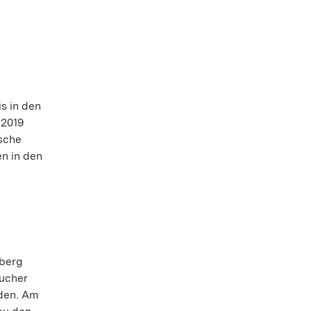
s in den
 2019
tsche
n in den
mberg
sucher
rden. Am