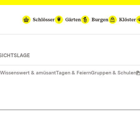
Schlösser
Gärten
Burgen
Klöster
SICHTSLAGE
Wissenswert & amüsant
Tagen & Feiern
Gruppen & Schulen
P