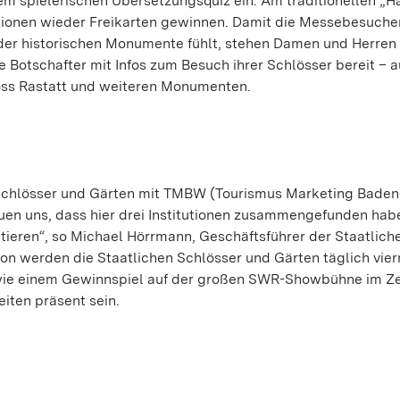
em spielerischen Übersetzungsquiz ein. Am traditionellen „H
tionen wieder Freikarten gewinnen. Damit die Messebesucher
 der historischen Monumente fühlt, stehen Damen und Herren 
otschafter mit Infos zum Besuch ihrer Schlösser bereit – 
ss Rastatt und weiteren Monumenten.
 Schlösser und Gärten mit TMBW (Tourismus Marketing Baden
en uns, dass hier drei Institutionen zusammengefunden hab
ntieren“, so Michael Hörrmann, Geschäftsführer der Staatlich
on werden die Staatlichen Schlösser und Gärten täglich vier
wie einem Gewinnspiel auf der großen SWR-Showbühne im Z
iten präsent sein.