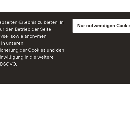
seiten-Erlebnis zu bieten. In
Nur notwendigen Cooki
für den Betrieb der Seite
lyse- sowie anonymen
 in unseren
peicherung der Cookies und den
inwilligung in die weitere
) DSGVO.
Staatliche Schlösser un
Baden-Württemberg
Kontakt
FAQ
Impressum
Datenschutz
Gebärdensprache
Leichte Sprache
Erklärung zur Barrierefre