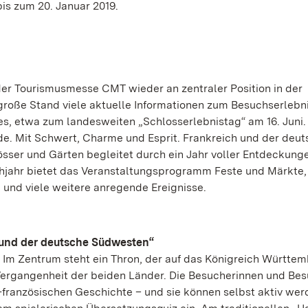
is zum 20. Januar 2019.
der Tourismusmesse CMT wieder an zentraler Position in der
 große Stand viele aktuelle Informationen zum Besuchserlebni
s, etwa zum landesweiten „Schlosserlebnistag“ am 16. Juni.
de. Mit Schwert, Charme und Esprit. Frankreich und der deu
sser und Gärten begleitet durch ein Jahr voller Entdeckunge
jahr bietet das Veranstaltungsprogramm Feste und Märkte,
und viele weitere anregende Ereignisse.
 und der deutsche Südwesten“
Im Zentrum steht ein Thron, der auf das Königreich Württe
Vergangenheit der beiden Länder. Die Besucherinnen und Be
ch-französischen Geschichte – und sie können selbst aktiv we