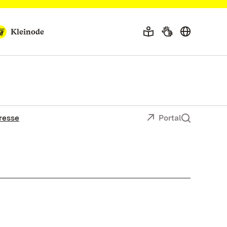
Kleinode
resse
Portal