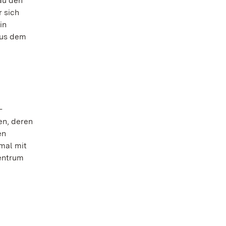
au den
 sich
in
aus dem
-
en, deren
en
mal mit
entrum