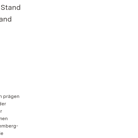
 Stand
tand
en prägen
der
r
enen
temberg-
ie