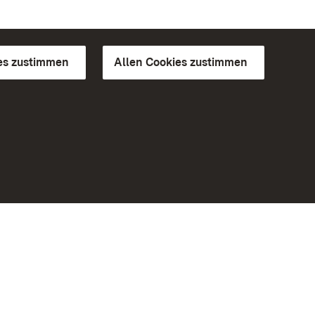
es zustimmen
Allen Cookies zustimmen
d Gärten
Weiteres
Portal
Monumente
Besuchen Sie uns auf Facebook
Besuchen Sie uns auf Instagram
Besuchen Sie uns auf Youtube
Lernen Sie unsere Apps kennen
iheit
Google Play Store