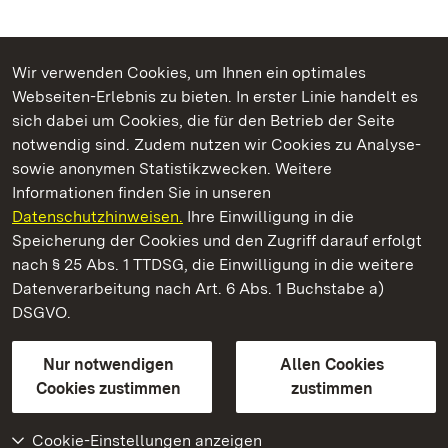
Wir verwenden Cookies, um Ihnen ein optimales
Webseiten-Erlebnis zu bieten. In erster Linie handelt es
Kommen. Staunen. Genießen.
sich dabei um Cookies, die für den Betrieb der Seite
notwendig sind. Zudem nutzen wir Cookies zu Analyse-
sowie anonymen Statistikzwecken. Weitere
Informationen finden Sie in unseren
Datenschutzhinweisen.
Ihre Einwilligung in die
Schloss Solitude
Speicherung der Cookies und den Zugriff darauf erfolgt
nach § 25 Abs. 1 TTDSG, die Einwilligung in die weitere
Staatliche Schlösser und Gärten Baden-Württemberg
Datenverarbeitung nach Art. 6 Abs. 1 Buchstabe a)
DSGVO.
Kontakt
FAQ
Impressum
Datenschutz
Gebärdensprache
Leichte Sprache
Erklärung zur Barrierefreiheit
Nur notwendigen
Allen Cookies
BITV-konform (geprüfte Seiten)
Cookies zustimmen
zustimmen
Cookie-Einstellungen anzeigen
Weiteres