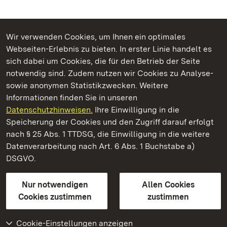
Wir verwenden Cookies, um Ihnen ein optimales
Webseiten-Erlebnis zu bieten. In erster Linie handelt es
Kommen. Staunen. Genießen.
sich dabei um Cookies, die für den Betrieb der Seite
notwendig sind. Zudem nutzen wir Cookies zu Analyse-
sowie anonymen Statistikzwecken. Weitere
Informationen finden Sie in unseren
Datenschutzhinweisen.
Ihre Einwilligung in die
Schloss Solitude
Speicherung der Cookies und den Zugriff darauf erfolgt
nach § 25 Abs. 1 TTDSG, die Einwilligung in die weitere
Staatliche Schlösser und Gärten Baden-Württemberg
Datenverarbeitung nach Art. 6 Abs. 1 Buchstabe a)
DSGVO.
Kontakt
FAQ
Impressum
Datenschutz
Gebärdensprache
Leichte Sprache
Erklärung zur Barrierefreiheit
Nur notwendigen
Allen Cookies
BITV-konform (geprüfte Seiten)
Cookies zustimmen
zustimmen
Cookie-Einstellungen anzeigen
Weiteres