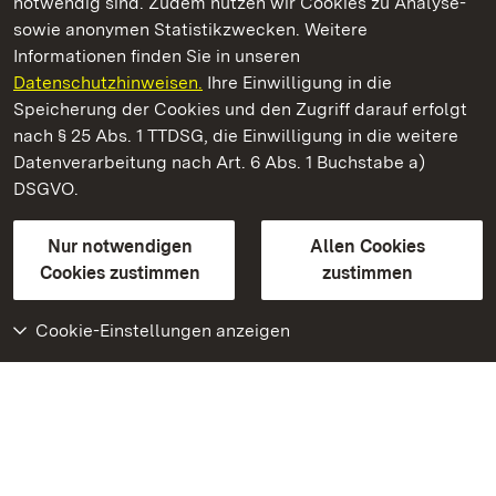
notwendig sind. Zudem nutzen wir Cookies zu Analyse-
sowie anonymen Statistikzwecken. Weitere
Informationen finden Sie in unseren
Datenschutzhinweisen.
Ihre Einwilligung in die
Schloss Solitude
Speicherung der Cookies und den Zugriff darauf erfolgt
nach § 25 Abs. 1 TTDSG, die Einwilligung in die weitere
Staatliche Schlösser und Gärten Baden-Württemberg
Datenverarbeitung nach Art. 6 Abs. 1 Buchstabe a)
DSGVO.
Kontakt
FAQ
Impressum
Datenschutz
Gebärdensprache
Leichte Sprache
Erklärung zur Barrierefreiheit
Nur notwendigen
Allen Cookies
BITV-konform (geprüfte Seiten)
Cookies zustimmen
zustimmen
Cookie-Einstellungen anzeigen
Weiteres
Portal
Monumente
Besuchen Sie uns auf
Facebook
Besuchen Sie uns auf
Instagram