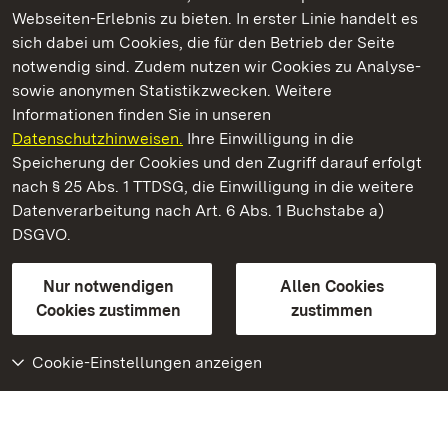
Webseiten-Erlebnis zu bieten. In erster Linie handelt es
Kommen. Staunen. Genießen.
sich dabei um Cookies, die für den Betrieb der Seite
notwendig sind. Zudem nutzen wir Cookies zu Analyse-
sowie anonymen Statistikzwecken. Weitere
Informationen finden Sie in unseren
Datenschutzhinweisen.
Ihre Einwilligung in die
Schloss Solitude
Speicherung der Cookies und den Zugriff darauf erfolgt
nach § 25 Abs. 1 TTDSG, die Einwilligung in die weitere
Staatliche Schlösser und Gärten Baden-Württemberg
Datenverarbeitung nach Art. 6 Abs. 1 Buchstabe a)
DSGVO.
Kontakt
FAQ
Impressum
Datenschutz
Gebärdensprache
Leichte Sprache
Erklärung zur Barrierefreiheit
Nur notwendigen
Allen Cookies
BITV-konform (geprüfte Seiten)
Cookies zustimmen
zustimmen
Cookie-Einstellungen anzeigen
Weiteres
Portal
Monumente
Besuchen Sie uns auf