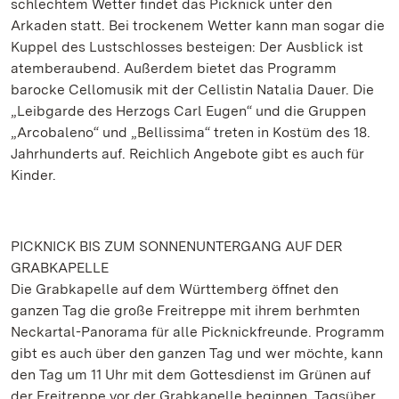
schlechtem Wetter findet das Picknick unter den
Arkaden statt. Bei trockenem Wetter kann man sogar die
Kuppel des Lustschlosses besteigen: Der Ausblick ist
atemberaubend. Außerdem bietet das Programm
barocke Cellomusik mit der Cellistin Natalia Dauer. Die
„Leibgarde des Herzogs Carl Eugen“ und die Gruppen
„Arcobaleno“ und „Bellissima“ treten in Kostüm des 18.
Jahrhunderts auf. Reichlich Angebote gibt es auch für
Kinder.
PICKNICK BIS ZUM SONNENUNTERGANG AUF DER
GRABKAPELLE
Die Grabkapelle auf dem Württemberg öffnet den
ganzen Tag die große Freitreppe mit ihrem berhmten
Neckartal-Panorama für alle Picknickfreunde. Programm
gibt es auch über den ganzen Tag und wer möchte, kann
den Tag um 11 Uhr mit dem Gottesdienst im Grünen auf
der Freitreppe vor der Grabkapelle beginnen. Tagsüber