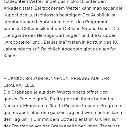
schlechtem Wetter findet das Picknick unter den
Arkaden statt. Bei trockenem Wetter kann man sogar die
Kuppel des Lustschlosses besteigen: Der Ausblick ist
atemberaubend. Außerdem bietet das Programm
barocke Cellomusik mit der Cellistin Natalia Dauer. Die
„Leibgarde des Herzogs Carl Eugen“ und die Gruppen
„Arcobaleno“ und „Bellissima“ treten in Kostüm des 18.
Jahrhunderts auf. Reichlich Angebote gibt es auch für
Kinder.
PICKNICK BIS ZUM SONNENUNTERGANG AUF DER
GRABKAPELLE
Die Grabkapelle auf dem Württemberg öffnet den
ganzen Tag die große Freitreppe mit ihrem berhmten
Neckartal-Panorama für alle Picknickfreunde. Programm
gibt es auch über den ganzen Tag und wer möchte, kann
den Tag um 11 Uhr mit dem Gottesdienst im Grünen auf
der Freitreppe vor der Grabkapelle beginnen. Tagsüber