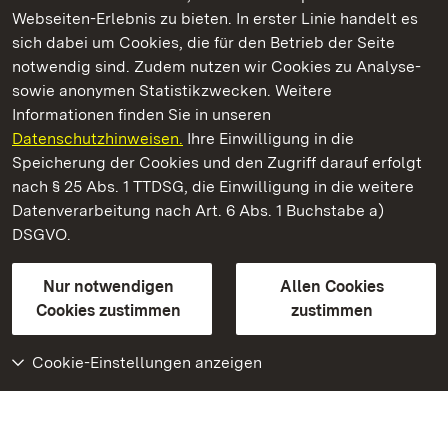
Webseiten-Erlebnis zu bieten. In erster Linie handelt es
Kommen. Staunen. Genießen.
sich dabei um Cookies, die für den Betrieb der Seite
notwendig sind. Zudem nutzen wir Cookies zu Analyse-
sowie anonymen Statistikzwecken. Weitere
Informationen finden Sie in unseren
Datenschutzhinweisen.
Ihre Einwilligung in die
Schloss Solitude
Speicherung der Cookies und den Zugriff darauf erfolgt
nach § 25 Abs. 1 TTDSG, die Einwilligung in die weitere
Staatliche Schlösser und Gärten Baden-Württemberg
Datenverarbeitung nach Art. 6 Abs. 1 Buchstabe a)
DSGVO.
Kontakt
FAQ
Impressum
Datenschutz
Gebärdensprache
Leichte Sprache
Erklärung zur Barrierefreiheit
Nur notwendigen
Allen Cookies
BITV-konform (geprüfte Seiten)
Cookies zustimmen
zustimmen
Cookie-Einstellungen anzeigen
Weiteres
Portal
Monumente
Besuchen Sie uns auf