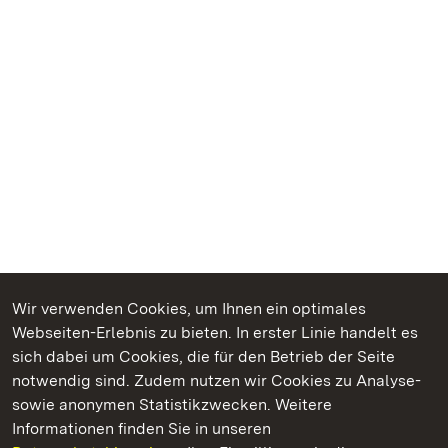
Wir verwenden Cookies, um Ihnen ein optimales
Webseiten-Erlebnis zu bieten. In erster Linie handelt es
Kommen. Staunen. Genießen.
sich dabei um Cookies, die für den Betrieb der Seite
notwendig sind. Zudem nutzen wir Cookies zu Analyse-
sowie anonymen Statistikzwecken. Weitere
Informationen finden Sie in unseren